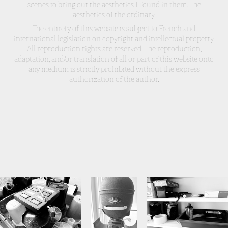
scenes to bring out the aesthetics I found in them. The
aesthetics of the ordinary.
The entirety of this website is subject to French and
international legislation on copyright and intellectual property.
All reproduction rights are reserved. The reproduction,
adaptation, and/or translation of all or part of this website onto
any medium is strictly prohibited without the express
authorization of the author.